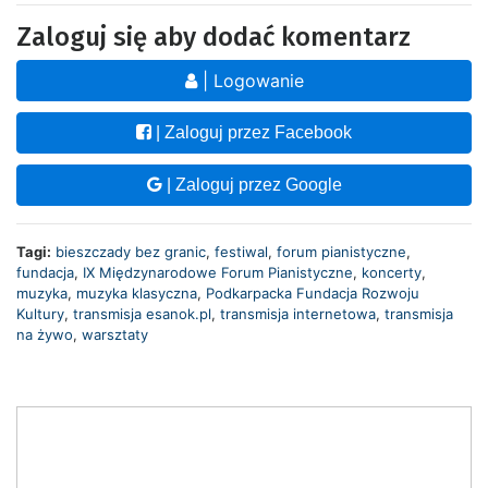
Zaloguj się aby dodać komentarz
| Logowanie
| Zaloguj przez Facebook
| Zaloguj przez Google
Tagi:
bieszczady bez granic
,
festiwal
,
forum pianistyczne
,
fundacja
,
IX Międzynarodowe Forum Pianistyczne
,
koncerty
,
muzyka
,
muzyka klasyczna
,
Podkarpacka Fundacja Rozwoju
Kultury
,
transmisja esanok.pl
,
transmisja internetowa
,
transmisja
na żywo
,
warsztaty