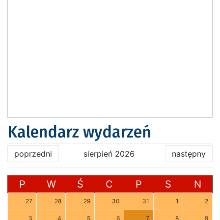
Kalendarz wydarzeń
poprzedni
sierpień 2026
następny
P
W
Ś
C
P
S
N
27
28
29
30
31
1
2
3
4
5
6
7
8
9