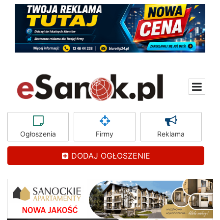
Ogłoszenia
Firmy
Reklama
DODAJ OGŁOSZENIE