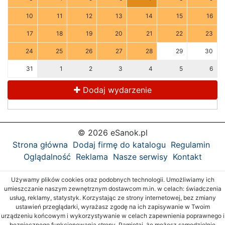
10
11
12
13
14
15
16
17
18
19
20
21
22
23
24
25
26
27
28
29
30
31
1
2
3
4
5
6
Dodaj wydarzenie
© 2026 eSanok.pl
Strona główna
Dodaj firmę do katalogu
Regulamin
Oglądalność
Reklama
Nasze serwisy
Kontakt
Używamy plików cookies oraz podobnych technologii. Umożliwiamy ich
umieszczanie naszym zewnętrznym dostawcom m.in. w celach: świadczenia
usług, reklamy, statystyk. Korzystając ze strony internetowej, bez zmiany
ustawień przeglądarki, wyrażasz zgodę na ich zapisywanie w Twoim
urządzeniu końcowym i wykorzystywanie w celach zapewnienia poprawnego i
bezpiecznego funkcjonowania strony. Pamiętaj, że możesz samodzielnie