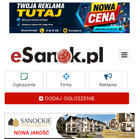
Ogłoszenia
Firmy
Reklama
DODAJ OGŁOSZENIE