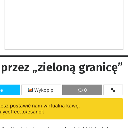
 przez „zieloną granicę”
ze
Wykop.pl
0
żesz postawić nam wirtualną kawę.
uycoffee.to/esanok