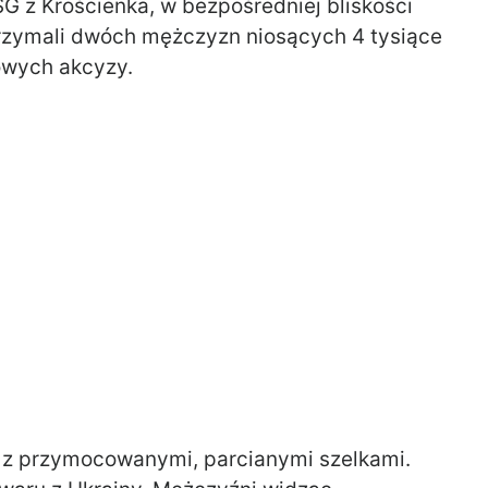
 z Krościenka, w bezpośredniej bliskości
trzymali dwóch mężczyzn niosących 4 tysiące
owych akcyzy.
 z przymocowanymi, parcianymi szelkami.