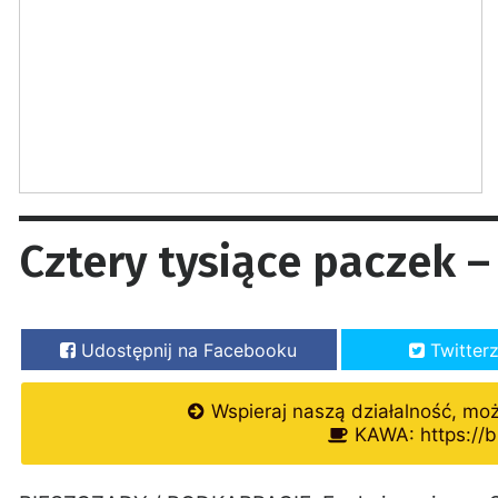
Cztery tysiące paczek –
Udostępnij na Facebooku
Twitter
Wspieraj naszą działalność, mo
KAWA: https://b