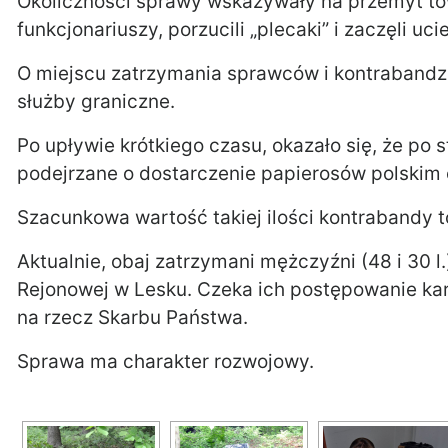
Okoliczności sprawy wskazywały na przemyt to
funkcjonariuszy, porzucili „plecaki” i zaczęli uci
O miejscu zatrzymania sprawców i kontrabandzi
służby graniczne.
Po upływie krótkiego czasu, okazało się, że po 
podejrzane o dostarczenie papierosów polskim
Szacunkowa wartość takiej ilości kontrabandy to
Aktualnie, obaj zatrzymani mężczyźni (48 i 30 l
Rejonowej w Lesku. Czeka ich postępowanie ka
na rzecz Skarbu Państwa.
Sprawa ma charakter rozwojowy.