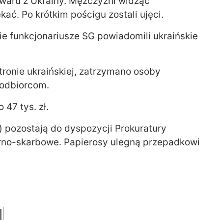
waru z Ukrainy. Mężczyźni widząc
ekać. Po krótkim pościgu zostali ujęci.
e funkcjonariusze SG powiadomili ukraińskie
stronie ukraińskiej, zatrzymano osoby
 odbiorcom.
 47 tys. zł.
.) pozostają do dyspozycji Prokuratury
rno-skarbowe. Papierosy ulegną przepadkowi