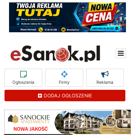
Ogłoszenia
Firmy
Reklama
DODAJ OGŁOSZENIE