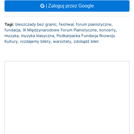
| Zaloguj przez Google
Tagi:
bieszczady bez granic
,
festiwal
,
forum pianistyczne
,
fundacja
,
IX Międzynarodowe Forum Pianistyczne
,
koncerty
,
muzyka
,
muzyka klasyczna
,
Podkarpacka Fundacja Rozwoju
Kultury
,
rozdajemy bilety
,
warsztaty
,
zdobądź bilet