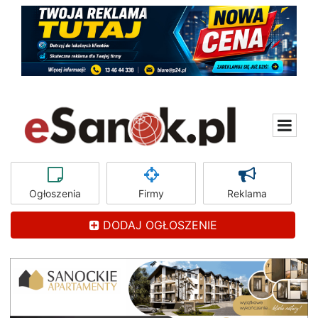
Ogłoszenia
Firmy
Reklama
DODAJ OGŁOSZENIE