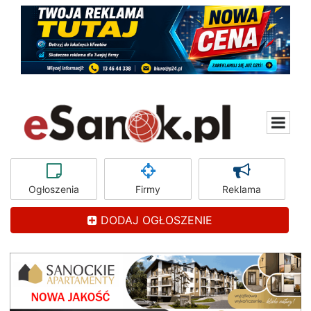
Ogłoszenia
Firmy
Reklama
DODAJ OGŁOSZENIE