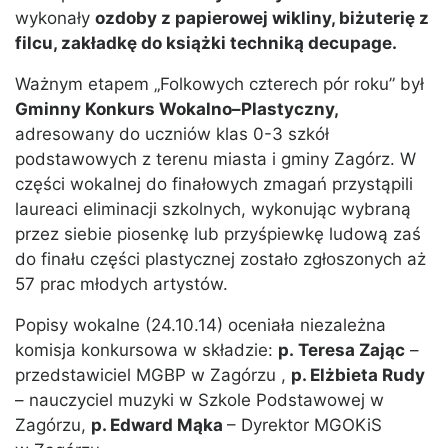
wykonały
ozdoby z papierowej wikliny, biżuterię z
filcu, zakładkę do książki techniką decupage.
Ważnym etapem „Folkowych czterech pór roku” był
Gminny Konkurs Wokalno–Plastyczny,
adresowany do uczniów klas 0-3 szkół
podstawowych z terenu miasta i gminy Zagórz. W
części wokalnej do finałowych zmagań przystąpili
laureaci eliminacji szkolnych, wykonując wybraną
przez siebie piosenkę lub przyśpiewkę ludową zaś
do finału części plastycznej zostało zgłoszonych aż
57 prac młodych artystów.
Popisy wokalne (24.10.14) oceniała niezależna
komisja konkursowa w składzie:
p. Teresa Zając
–
przedstawiciel MGBP w Zagórzu ,
p. Elżbieta Rudy
– nauczyciel muzyki w Szkole Podstawowej w
Zagórzu,
p. Edward Mąka
– Dyrektor MGOKiS