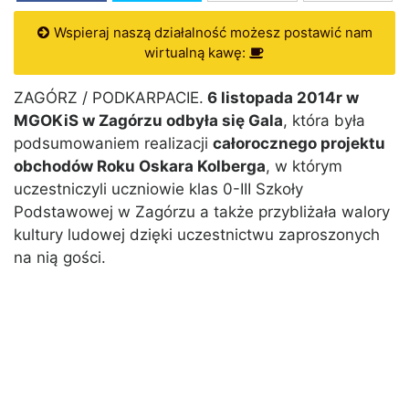
Wspieraj naszą działalność możesz postawić nam
wirtualną kawę:
ZAGÓRZ / PODKARPACIE.
6 listopada 2014r w
MGOKiS w Zagórzu odbyła się Gala
, która była
podsumowaniem realizacji
całorocznego projektu
obchodów Roku Oskara Kolberga
, w którym
uczestniczyli uczniowie klas 0-III Szkoły
Podstawowej w Zagórzu a także przybliżała walory
kultury ludowej dzięki uczestnictwu zaproszonych
na nią gości.