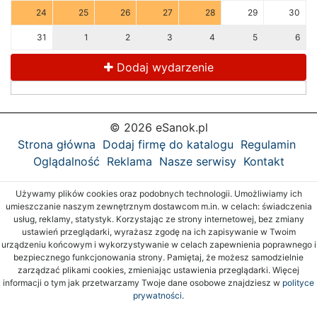
24
25
26
27
28
29
30
31
1
2
3
4
5
6
Dodaj wydarzenie
© 2026 eSanok.pl
Strona główna
Dodaj firmę do katalogu
Regulamin
Oglądalność
Reklama
Nasze serwisy
Kontakt
Używamy plików cookies oraz podobnych technologii. Umożliwiamy ich
umieszczanie naszym zewnętrznym dostawcom m.in. w celach: świadczenia
usług, reklamy, statystyk. Korzystając ze strony internetowej, bez zmiany
ustawień przeglądarki, wyrażasz zgodę na ich zapisywanie w Twoim
urządzeniu końcowym i wykorzystywanie w celach zapewnienia poprawnego i
bezpiecznego funkcjonowania strony. Pamiętaj, że możesz samodzielnie
zarządzać plikami cookies, zmieniając ustawienia przeglądarki. Więcej
informacji o tym jak przetwarzamy Twoje dane osobowe znajdziesz w
polityce
prywatności.