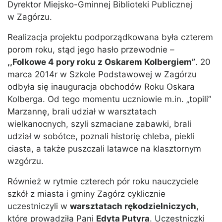
Dyrektor Miejsko-Gminnej Biblioteki Publicznej
w Zagórzu.
Realizacja projektu podporządkowana była czterem
porom roku, stąd jego hasło przewodnie –
,,Folkowe 4 pory roku z Oskarem Kolbergiem”
. 20
marca 2014r w Szkole Podstawowej w Zagórzu
odbyła się inauguracja obchodów Roku Oskara
Kolberga. Od tego momentu uczniowie m.in. „topili”
Marzannę, brali udział w warsztatach
wielkanocnych, szyli szmaciane zabawki, brali
udział w sobótce, poznali historię chleba, piekli
ciasta, a także puszczali latawce na klasztornym
wzgórzu.
Również w rytmie czterech pór roku nauczyciele
szkół z miasta i gminy Zagórz cyklicznie
uczestniczyli w
warsztatach rękodzielniczych
,
które prowadziła Pani
Edyta Putyra
. Uczestniczki