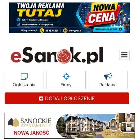
Ogłoszenia
Firmy
Reklama
DODAJ OGŁOSZENIE