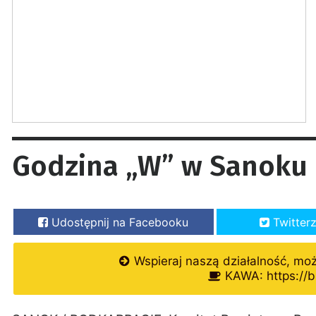
Godzina „W” w Sanoku
Udostępnij na Facebooku
Twitter
Wspieraj naszą działalność, mo
KAWA: https://b