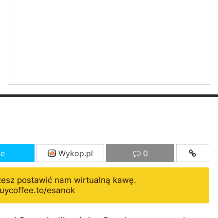
ze
Wykop.pl
0
żesz postawić nam wirtualną kawę.
uycoffee.to/esanok