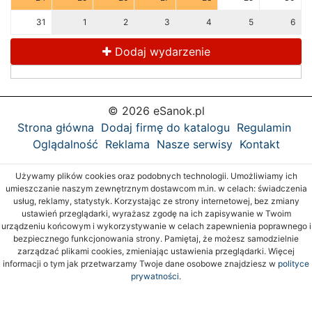
31
1
2
3
4
5
6
Dodaj wydarzenie
© 2026 eSanok.pl
Strona główna
Dodaj firmę do katalogu
Regulamin
Oglądalność
Reklama
Nasze serwisy
Kontakt
Używamy plików cookies oraz podobnych technologii. Umożliwiamy ich
umieszczanie naszym zewnętrznym dostawcom m.in. w celach: świadczenia
usług, reklamy, statystyk. Korzystając ze strony internetowej, bez zmiany
ustawień przeglądarki, wyrażasz zgodę na ich zapisywanie w Twoim
urządzeniu końcowym i wykorzystywanie w celach zapewnienia poprawnego i
bezpiecznego funkcjonowania strony. Pamiętaj, że możesz samodzielnie
zarządzać plikami cookies, zmieniając ustawienia przeglądarki. Więcej
informacji o tym jak przetwarzamy Twoje dane osobowe znajdziesz w
polityce
prywatności.