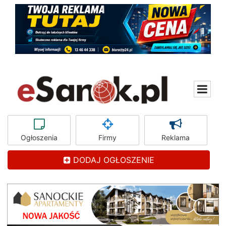
Ogłoszenia
Firmy
Reklama
DODAJ OGŁOSZENIE