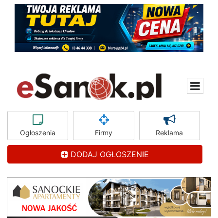
Ogłoszenia
Firmy
Reklama
DODAJ OGŁOSZENIE