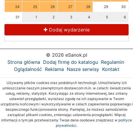
24
25
26
27
28
29
30
31
1
2
3
4
5
6
Dodaj wydarzenie
© 2026 eSanok.pl
Strona główna
Dodaj firmę do katalogu
Regulamin
Oglądalność
Reklama
Nasze serwisy
Kontakt
Używamy plików cookies oraz podobnych technologii. Umożliwiamy ich
umieszczanie naszym zewnętrznym dostawcom m.in. w celach: świadczenia
usług, reklamy, statystyk. Korzystając ze strony internetowej, bez zmiany
ustawień przeglądarki, wyrażasz zgodę na ich zapisywanie w Twoim
urządzeniu końcowym i wykorzystywanie w celach zapewnienia poprawnego i
bezpiecznego funkcjonowania strony. Pamiętaj, że możesz samodzielnie
zarządzać plikami cookies, zmieniając ustawienia przeglądarki. Więcej
informacji o tym jak przetwarzamy Twoje dane osobowe znajdziesz w
polityce
prywatności.