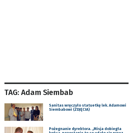
TAG: Adam Siembab
Sanitas wręczyło statuetkę lek. Adamowi
Siembabowi (ZDJĘCIA)
Pożegnanie dyrektora. „Misja dobiegła
końca, pozostanie to co udało się przez