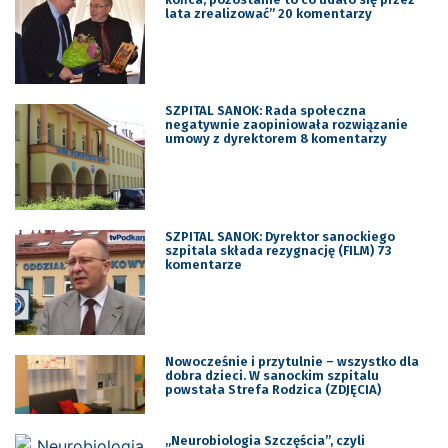
lata zrealizować” 20 komentarzy
SZPITAL SANOK: Rada społeczna
negatywnie zaopiniowała rozwiązanie
umowy z dyrektorem 8 komentarzy
SZPITAL SANOK: Dyrektor sanockiego
szpitala składa rezygnację (FILM) 73
komentarze
Nowocześnie i przytulnie – wszystko dla
dobra dzieci. W sanockim szpitalu
powstała Strefa Rodzica (ZDJĘCIA)
„Neurobiologia Szczęścia”, czyli