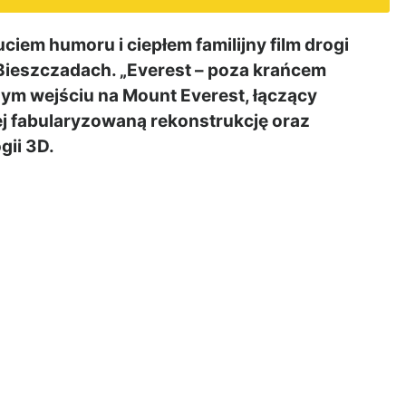
iem humoru i ciepłem familijny film drogi
 Bieszczadach. „Everest – poza krańcem
ym wejściu na Mount Everest, łączący
ej fabularyzowaną rekonstrukcję oraz
gii 3D.