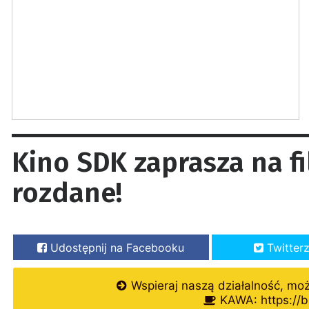
Kino SDK zaprasza na f
rozdane!
Udostępnij na Facebooku
Twitter
Wspieraj naszą działalność, mo
KAWA: https://b