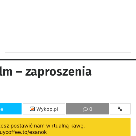
ilm – zaproszenia
ze
Wykop.pl
0
żesz postawić nam wirtualną kawę.
uycoffee.to/esanok