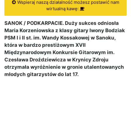
Wspieraj naszą działalność możesz postawić nam
wirtualną kawę:
SANOK / PODKARPACIE. Duży sukces odniosła
Maria Korzeniowska z klasy gitary Iwony Bodziak
PSM I i II st. im. Wandy Kossakowej w Sanoku,
która w bardzo prestiżowym XVII
Międzynarodowym Konkursie Gitarowym im.
Czesława Droździewicza w Krynicy Zdroju
otrzymała wyróżnienie w gronie utalentowanych
młodych gitarzystów do lat 17.