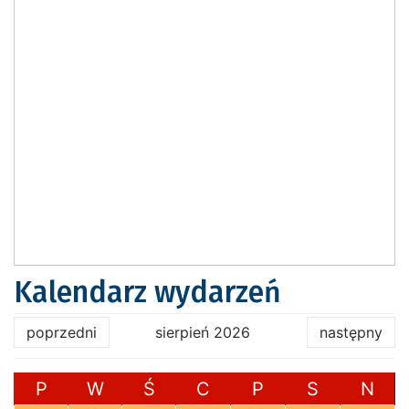
Kalendarz wydarzeń
poprzedni
sierpień 2026
następny
P
W
Ś
C
P
S
N