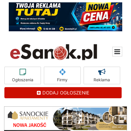
Ogłoszenia
Firmy
Reklama
DODAJ OGŁOSZENIE