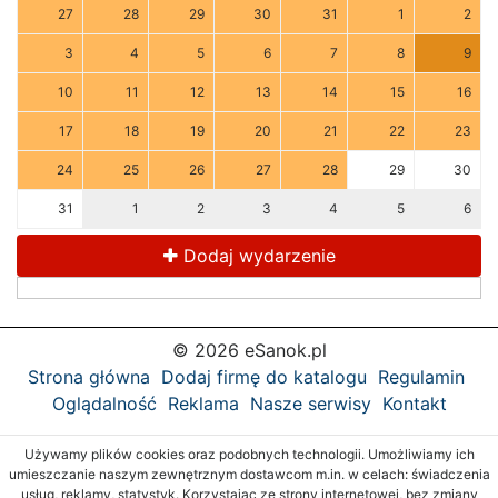
27
28
29
30
31
1
2
3
4
5
6
7
8
9
10
11
12
13
14
15
16
17
18
19
20
21
22
23
24
25
26
27
28
29
30
31
1
2
3
4
5
6
Dodaj wydarzenie
© 2026 eSanok.pl
Strona główna
Dodaj firmę do katalogu
Regulamin
Oglądalność
Reklama
Nasze serwisy
Kontakt
Używamy plików cookies oraz podobnych technologii. Umożliwiamy ich
umieszczanie naszym zewnętrznym dostawcom m.in. w celach: świadczenia
usług, reklamy, statystyk. Korzystając ze strony internetowej, bez zmiany