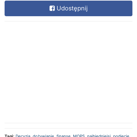
Udostępnij
Tagi:
Decyzja
,
dożywianie
,
finanse
,
MOPS
,
najbiedniejsi
,
podjęcie