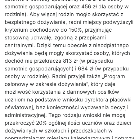
samotnie gospodarującej oraz 456 zł dla osoby w
rodzinie). Aby więcej rodzin mogło skorzystać z
bezpłatnego dożywiania, radni miejscy podwyższyli
kryterium dochodowe do 150%, przyjmując
stosowną uchwałę, zgodną z przepisami
centralnymi. Dzięki temu obecnie z nieodpłatnego
dożywiania będą mogły skorzystać osoby, których
dochód nie przekracza 813 zł (w przypadku
samotnie gospodarujących) i 684 zł (w przypadku
osoby w rodzinie). Radni przyjęli także „Program
osłonowy w zakresie dożywiania”, który daje
możliwość korzystania z darmowych posiłków
uczniom na podstawie wniosku dyrektora placówki
oświatowej, bez konieczności wydawania decyzji
administracyjnej. Tego rodzaju wnioski nie mogą
przekroczyć 20% ogólnej ilości uczniów oraz dzieci
dożywianych w szkołach i przedszkolach w
poprzedzającym miesiącu kalendarzowym i dotyczy