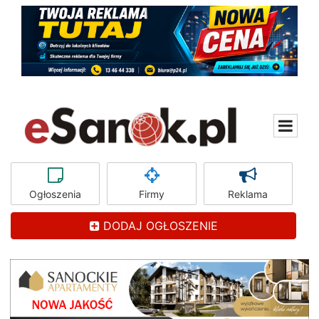
Ogłoszenia
Firmy
Reklama
DODAJ OGŁOSZENIE