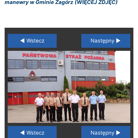
manewry w Gminie Zagórz (WIĘCEJ ZDJĘĆ)
◄ Wstecz
Następny ►
◄ Wstecz
Następny ►