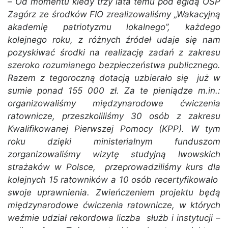
–
Od momentu kiedy trzy lata temu pod egidą OSP
Zagórz ze środków FIO zrealizowaliśmy „Wakacyjną
akademię patriotyzmu lokalnego”, każdego
kolejnego roku, z różnych źródeł udaje się nam
pozyskiwać środki na realizację zadań z zakresu
szeroko rozumianego bezpieczeństwa publicznego.
Razem z tegoroczną dotacją uzbierało się już w
sumie ponad 155 000 zł. Za te pieniądze m.in.:
organizowaliśmy międzynarodowe ćwiczenia
ratownicze, przeszkoliliśmy 30 osób z zakresu
Kwalifikowanej Pierwszej Pomocy (KPP). W tym
roku dzięki ministerialnym funduszom
zorganizowaliśmy wizytę studyjną lwowskich
strażaków w Polsce, przeprowadziliśmy kurs dla
kolejnych 15 ratowników a 10 osób recertyfikowało
swoje uprawnienia. Zwieńczeniem projektu będą
międzynarodowe ćwiczenia ratownicze, w których
weźmie udział rekordowa liczba służb i instytucji
–