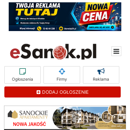
Ogłoszenia
Firmy
Reklama
DODAJ OGŁOSZENIE