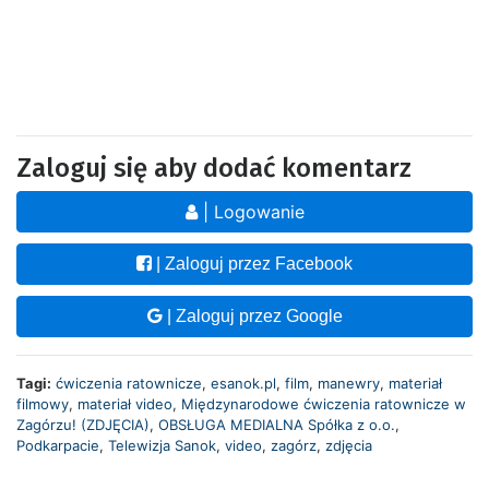
Zaloguj się aby dodać komentarz
| Logowanie
| Zaloguj przez Facebook
| Zaloguj przez Google
Tagi:
ćwiczenia ratownicze
,
esanok.pl
,
film
,
manewry
,
materiał
filmowy
,
materiał video
,
Międzynarodowe ćwiczenia ratownicze w
Zagórzu! (ZDJĘCIA)
,
OBSŁUGA MEDIALNA Spółka z o.o.
,
Podkarpacie
,
Telewizja Sanok
,
video
,
zagórz
,
zdjęcia