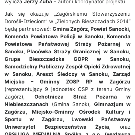
wylicza
Jerzy Zuba
– autor i koordynator projektu.
Jak się okazuje „Zagórskiemu Stowarzyszeniu
Dorośli-Dzieciom” w „Zielonych Bieszczadach 2014”
będą partnerować:
Gmina Zagórz, Powiat Sanocki,
Komenda Powiatowa Policji w Sanoku, Komenda
Powiatowa Państwowej Straży Pożarnej w
Sanoku, Placówka Straży Granicznej w Sanoku,
Grupa Bieszczadzka GOPR w Sanoku,
Samodzielny Publiczny Zespół Opieki Zdrowotnej
w Sanoku, Areszt Śledczy w Sanoku, Zarząd
Miejsko – Gminny ZOSP RP w Zagórzu
(reprezentujący 9 jednostek OSP z terenu Gminy
Zagórz),
Ochotnicza Straż Pożarna w
Niebieszczanach
(Gmina Sanok),
Gimnazjum w
Zagórzu, Miejsko-Gminny Ośrodek Kultury i
Sportu w Zagórzu, Lwowski Państwowy
Uniwersytet Bezpieczeństwa Życia
, oraz
OBSŁUGA MEDIALNA Spółka z o.o. (wydawca