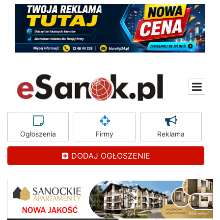
Ogłoszenia
Firmy
Reklama
DODAJ OGŁOSZENIE