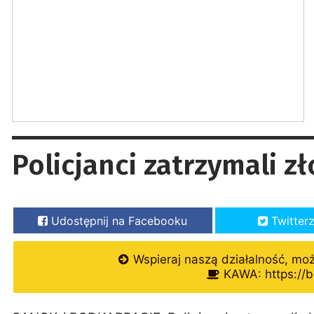
Policjanci zatrzymali z
Udostępnij na Facebooku
Twitter
Wspieraj naszą działalność, mo
KAWA: https://b