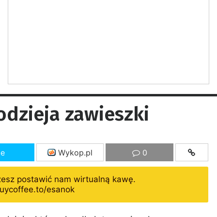
łodzieja zawieszki
ze
Wykop.pl
0
żesz postawić nam wirtualną kawę.
uycoffee.to/esanok