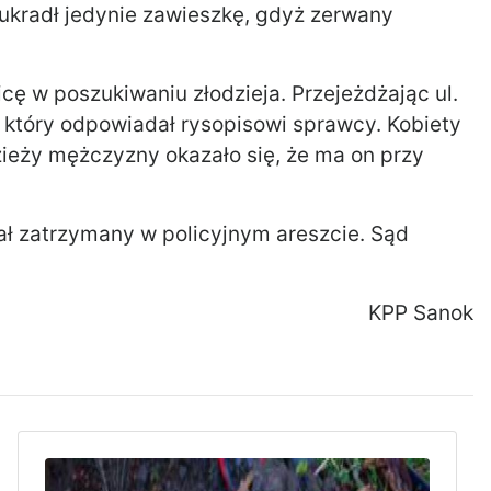
j ukradł jedynie zawieszkę, gdyż zerwany
icę w poszukiwaniu złodzieja. Przejeżdżając ul.
 który odpowiadał rysopisowi sprawcy. Kobiety
zieży mężczyzny okazało się, że ma on przy
ał zatrzymany w policyjnym areszcie. Sąd
KPP Sanok