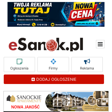
Ogłoszenia
Firmy
Reklama
DODAJ OGŁOSZENIE