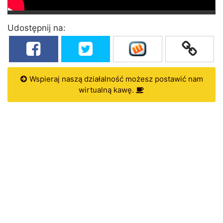
Udostępnij na:
Wspieraj naszą działalność możesz postawić nam
wirtualną kawę.