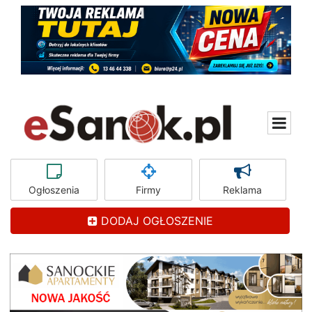
Ogłoszenia
Firmy
Reklama
DODAJ OGŁOSZENIE