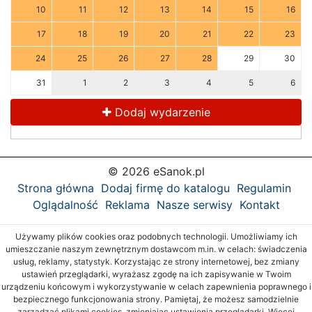
10
11
12
13
14
15
16
17
18
19
20
21
22
23
24
25
26
27
28
29
30
31
1
2
3
4
5
6
Dodaj wydarzenie
© 2026 eSanok.pl
Strona główna
Dodaj firmę do katalogu
Regulamin
Oglądalność
Reklama
Nasze serwisy
Kontakt
Używamy plików cookies oraz podobnych technologii. Umożliwiamy ich
umieszczanie naszym zewnętrznym dostawcom m.in. w celach: świadczenia
usług, reklamy, statystyk. Korzystając ze strony internetowej, bez zmiany
ustawień przeglądarki, wyrażasz zgodę na ich zapisywanie w Twoim
urządzeniu końcowym i wykorzystywanie w celach zapewnienia poprawnego i
bezpiecznego funkcjonowania strony. Pamiętaj, że możesz samodzielnie
zarządzać plikami cookies, zmieniając ustawienia przeglądarki. Więcej