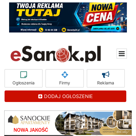
Ogłoszenia
Firmy
Reklama
DODAJ OGŁOSZENIE