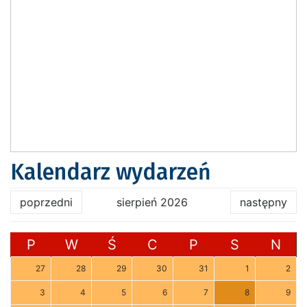
Kalendarz wydarzeń
poprzedni
sierpień 2026
następny
P
W
Ś
C
P
S
N
27
28
29
30
31
1
2
3
4
5
6
7
8
9