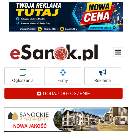
Ogłoszenia
Firmy
Reklama
DODAJ OGŁOSZENIE