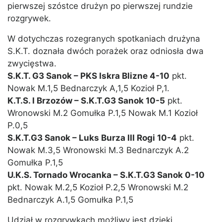
pierwszej szóstce drużyn po pierwszej rundzie
rozgrywek.
W dotychczas rozegranych spotkaniach drużyna
S.K.T. doznała dwóch porażek oraz odniosła dwa
zwycięstwa.
S.K.T. G3 Sanok – PKS Iskra Blizne 4-10
pkt.
Nowak M.1,5 Bednarczyk A,1,5 Kozioł P,1.
K.T.S. I Brzozów – S.K.T.G3 Sanok 10-5
pkt.
Wronowski M.2 Gomułka P.1,5 Nowak M.1 Kozioł
P.0,5
S.K.T.G3 Sanok – Luks Burza III Rogi 10-4
pkt.
Nowak M.3,5 Wronowski M.3 Bednarczyk A.2
Gomułka P.1,5
U.K.S. Tornado Wrocanka – S.K.T.G3 Sanok 0-10
pkt. Nowak M.2,5 Kozioł P.2,5 Wronowski M.2
Bednarczyk A.1,5 Gomułka P.1,5
Udział w rozgrywkach możliwy jest dzięki