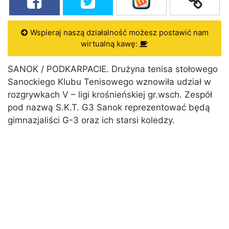
Wspieraj naszą działalność możesz postawić nam
wirtualną kawę:
SANOK / PODKARPACIE. Drużyna tenisa stołowego
Sanockiego Klubu Tenisowego wznowiła udział w
rozgrywkach V – ligi krośnieńskiej gr.wsch. Zespół
pod nazwą S.K.T. G3 Sanok reprezentować będą
gimnazjaliści G-3 oraz ich starsi koledzy.