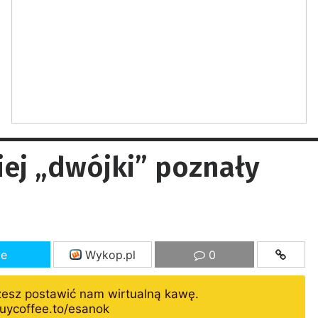
iej „dwójki” poznały
ze
Wykop.pl
0
żesz postawić nam wirtualną kawę.
uycoffee.to/esanok