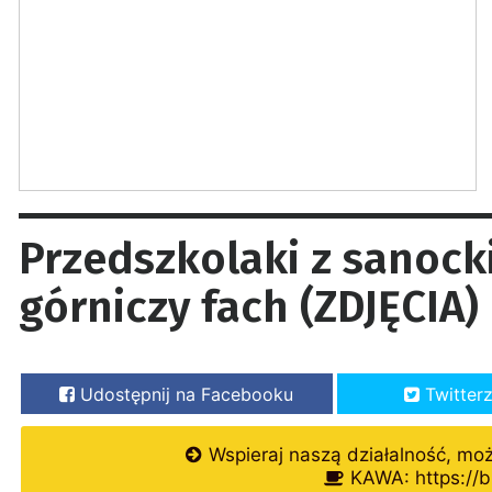
Przedszkolaki z sanock
górniczy fach (ZDJĘCIA)
Udostępnij na Facebooku
Twitter
Wspieraj naszą działalność, mo
KAWA: https://b