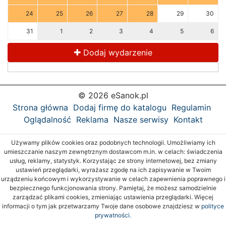
24
25
26
27
28
29
30
31
1
2
3
4
5
6
Dodaj wydarzenie
© 2026 eSanok.pl
Strona główna
Dodaj firmę do katalogu
Regulamin
Oglądalność
Reklama
Nasze serwisy
Kontakt
Używamy plików cookies oraz podobnych technologii. Umożliwiamy ich
umieszczanie naszym zewnętrznym dostawcom m.in. w celach: świadczenia
usług, reklamy, statystyk. Korzystając ze strony internetowej, bez zmiany
ustawień przeglądarki, wyrażasz zgodę na ich zapisywanie w Twoim
urządzeniu końcowym i wykorzystywanie w celach zapewnienia poprawnego i
bezpiecznego funkcjonowania strony. Pamiętaj, że możesz samodzielnie
zarządzać plikami cookies, zmieniając ustawienia przeglądarki. Więcej
informacji o tym jak przetwarzamy Twoje dane osobowe znajdziesz w
polityce
prywatności.