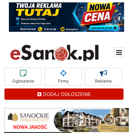
Ogłoszenia
Firmy
Reklama
DODAJ OGŁOSZENIE