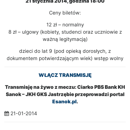
21 stycznia 2014, godzina 18:00
Ceny biletów:
12 zł – normalny
8 zł – ulgowy (kobiety, studenci oraz uczniowie z
ważną legitymacją)
dzieci do lat 9 (pod opieką dorosłych, z
dokumentem potwierdzającym wiek) wstęp wolny
WŁĄCZ TRANSMISJĘ
Transmisję na żywo z meczu: Ciarko PBS Bank KH
Sanok – JKH GKS Jastrzębie przeprowadzi portal
Esanok.pl
.
21-01-2014