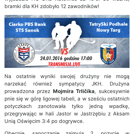
bramki dla KH zdobyło 12 zawodników!
Na ostatnie wyniki swojej drużyny nie mogą
narzekać również sympatycy JKH. Drużyna
prowadzona przez
Mojmíra Trličíka
, sukcesywnie
pnie się w górę ligowej tabeli, a w sześciu ostatnich
potyczkach zanotowała tylko jedną wpadkę,
przegrywając w hali Jastor w Jastrzębiu z Aksam
Unią Oświęcim 3:4 po dogrywce.
Obecnie, sanoczanie zajmują 2. pozycję w