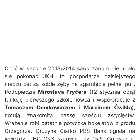
Choć w sezonie 2013/2014 sanoczanom nie udało
się pokonać JKH, to gospodarze dzisiejszego
meczu ostrzą sobie zęby na zgarnięcie pełnej puli.
Podopieczni
Miroslava Fryčera
(12 stycznia objął
funkcję pierwszego szkoleniowca i współpracuje z
Tomaszem Demkowiczem
i
Marcinem Ćwikłą
),
notują znakomitą passę sześciu zwycięstw.
Wrażenie robi ostatnia potyczka hokeistów z grodu
Grzegorza. Drużyna Ciarko PBS Bank ograła na
wyjeździe HC GKS Katowice aż 15:5. Co ważne,