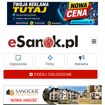
Ogłoszenia
Firmy
Reklama
DODAJ OGŁOSZENIE