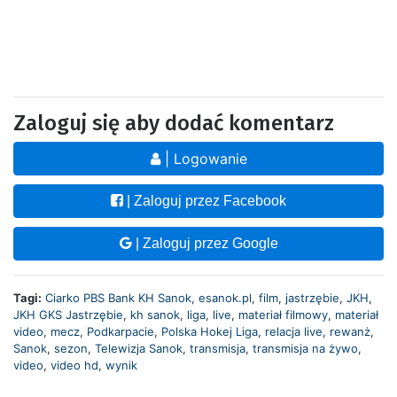
Zaloguj się aby dodać komentarz
| Logowanie
| Zaloguj przez Facebook
| Zaloguj przez Google
Tagi:
Ciarko PBS Bank KH Sanok
,
esanok.pl
,
film
,
jastrzębie
,
JKH
,
JKH GKS Jastrzębie
,
kh sanok
,
liga
,
live
,
materiał filmowy
,
materiał
video
,
mecz
,
Podkarpacie
,
Polska Hokej Liga
,
relacja live
,
rewanż
,
Sanok
,
sezon
,
Telewizja Sanok
,
transmisja
,
transmisja na żywo
,
video
,
video hd
,
wynik