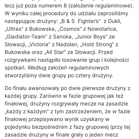
lecz już poza numerem 8 (założenie regulaminowe).
W wyniku całej procedury do udziału zaprosiliśmy
następujące drużyny: „B & S Fighter’s” z Dukli,
„Ultras” z Bukowska, „Cosmos” z Nowotańca,
„Gladiator-Team” z Sanoka, „Junior Boys” ze
Słowacji, „Victoria” z Nadolan, „Hold Strong” z
Bukowska oraz „All Star” ze Słowacji. Przed
rozgrywkami nastąpiło losowanie grup i kolejności
spotkań. Według założeń regulaminowych
stworzyliśmy dwie grupy po cztery drużyny.
Do finału awansowały po dwie pierwsze drużyny z
każdej grupy. Zarówno w fazie grupowej jak też
finałowej, drużyny rozgrywały mecze na zasadzie
„każdy z każdym” z tym zastrzeżeniem, że w fazie
finałowej przepisywano wynik uzyskany w
pojedynku bezpośrednim z fazy grupowej (przy tej
zasadzie drużyny w finale grały o jeden mecz