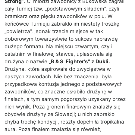
Strong”
. Ci młodzi zawodnicy z Bukowska zagrali
cały Turniej tzw. „podstawowym składem”, czyli
bramkarz oraz pięciu zawodników w polu. W
końcówce Turnieju zabrakło im niestety troszkę
„powietrza”, jednak trzecie miejsce w tak
doborowym towarzystwie to sukces naprawdę
dużego formatu. Na miejscu czwartym, czyli
ostatnim w finałowej stawce, uplasowała się
drużyna o nazwie
„B & S Fighter’s” z Dukli.
Drużyna, która aspirowała do zwycięstwa w
naszych zawodach. Nie bez znaczenia była
przypadkowa kontuzja jednego z podstawowych
zawodników, co znaczne osłabiło drużynę w
finałach, a tym samym pogorszyło uzyskany przez
nich wynik. Poza gronem finałowym znalazły się
obydwie drużyny ze Słowacji; u nich zabrakło
chyba trochę kondycji, reszty dopełniła tropikalna
aura. Poza finałem znalazła się również,