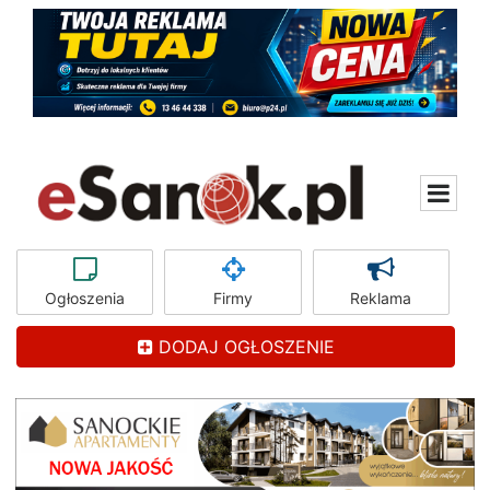
Ogłoszenia
Firmy
Reklama
DODAJ OGŁOSZENIE