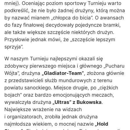
mniej). Oceniając poziom sportowy Turnieju warto
podkreślić, że nie było żadnej drużyny, którą można
by nazwać mianem „chłopca do bicia”. O awansach
do fazy finałowej decydowały pojedyncze bramki,
ale także większe szczęście niektórych drużyn.
Przysłowie jednak mówi, że „szczęście lepszym
sprzyja”.
W naszym Turnieju najlepszymi okazali się
zdobywcy pierwszego miejsca i głównego „Pucharu
Wójta”, drużyna
„Gladiator-Team”
, złożona głównie
z przedstawicieli służb mundurowych z terenu
powiatu sanockiego. Miejsce drugie, po „ciężkich
bojach” oraz bardzo emocjonujących meczach,
wywalczyła drużyna
„Ultras” z Bukowska
.
Największe wrażenie na widzach
i organizatorach, zrobiła jednak drużyna
najmłodsza wiekiem, o mocnej nazwie
„Hold