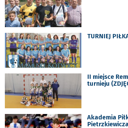
TURNIEJ PIŁKA
II miejsce Re
turnieju (ZDJĘ
Akademia Pił
Pietrzkiewic