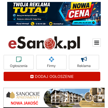
Ogłoszenia
Firmy
Reklama
DODAJ OGŁOSZENIE