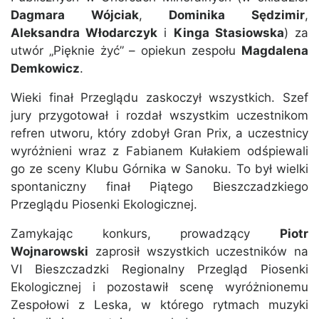
Dagmara Wójciak
,
Dominika Sędzimir
,
Aleksandra Włodarczyk
i
Kinga Stasiowska
) za
utwór „Pięknie żyć” – opiekun zespołu
Magdalena
Demkowicz
.
Wieki finał Przeglądu zaskoczył wszystkich. Szef
jury przygotował i rozdał wszystkim uczestnikom
refren utworu, który zdobył Gran Prix, a uczestnicy
wyróżnieni wraz z Fabianem Kułakiem odśpiewali
go ze sceny Klubu Górnika w Sanoku. To był wielki
spontaniczny finał Piątego Bieszczadzkiego
Przeglądu Piosenki Ekologicznej.
Zamykając konkurs, prowadzący
Piotr
Wojnarowski
zaprosił wszystkich uczestników na
VI Bieszczadzki Regionalny Przegląd Piosenki
Ekologicznej i pozostawił scenę wyróżnionemu
Zespołowi z Leska, w którego rytmach muzyki