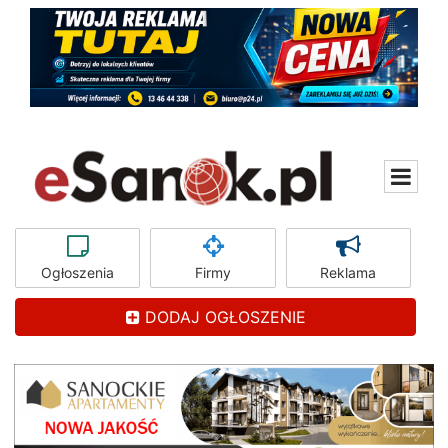
Ogłoszenia
Firmy
Reklama
DODAJ OGŁOSZENIE