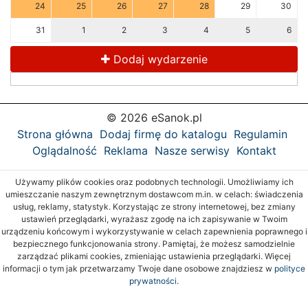
24
25
26
27
28
29
30
31
1
2
3
4
5
6
Dodaj wydarzenie
© 2026 eSanok.pl
Strona główna
Dodaj firmę do katalogu
Regulamin
Oglądalność
Reklama
Nasze serwisy
Kontakt
Używamy plików cookies oraz podobnych technologii. Umożliwiamy ich
umieszczanie naszym zewnętrznym dostawcom m.in. w celach: świadczenia
usług, reklamy, statystyk. Korzystając ze strony internetowej, bez zmiany
ustawień przeglądarki, wyrażasz zgodę na ich zapisywanie w Twoim
urządzeniu końcowym i wykorzystywanie w celach zapewnienia poprawnego i
bezpiecznego funkcjonowania strony. Pamiętaj, że możesz samodzielnie
zarządzać plikami cookies, zmieniając ustawienia przeglądarki. Więcej
informacji o tym jak przetwarzamy Twoje dane osobowe znajdziesz w
polityce
prywatności.