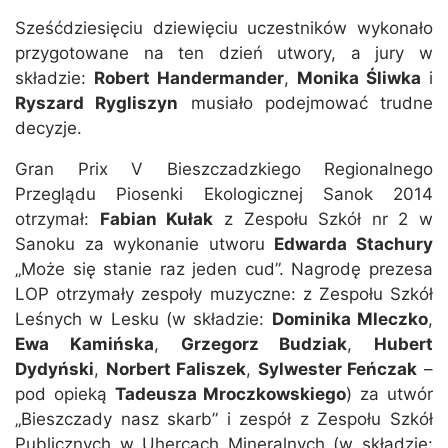
Sześćdziesięciu dziewięciu uczestników wykonało
przygotowane na ten dzień utwory, a jury w
składzie:
Robert Handermander
,
Monika Śliwka
i
Ryszard Rygliszyn
musiało podejmować trudne
decyzje.
Gran Prix V Bieszczadzkiego Regionalnego
Przeglądu Piosenki Ekologicznej Sanok 2014
otrzymał:
Fabian Kułak
z Zespołu Szkół nr 2 w
Sanoku za wykonanie utworu
Edwarda Stachury
„Może się stanie raz jeden cud”. Nagrodę prezesa
LOP otrzymały zespoły muzyczne: z Zespołu Szkół
Leśnych w Lesku (w składzie:
Dominika Mleczko
,
Ewa Kamińska
,
Grzegorz Budziak
,
Hubert
Dydyński
,
Norbert Faliszek
,
Sylwester Feńczak
–
pod opieką
Tadeusza Mroczkowskiego
) za utwór
„Bieszczady nasz skarb” i zespół z Zespołu Szkół
Publicznych w Uhercach Mineralnych (w składzie: