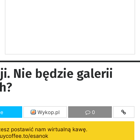
i. Nie będzie galerii
h?
ze
Wykop.pl
0
żesz postawić nam wirtualną kawę.
uycoffee.to/esanok