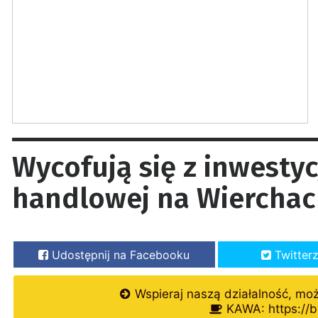
Wycofują się z inwestycj
handlowej na Wierchac
Udostępnij na Facebooku
Twitter
Wspieraj naszą działalność, mo
KAWA: https://b