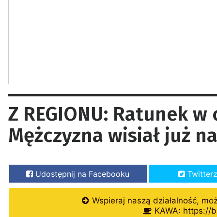
Z REGIONU: Ratunek w 
Mężczyzna wisiał już n
Udostępnij na Facebooku
Twitter
Wspieraj naszą działalność, mo
KAWA: https://b