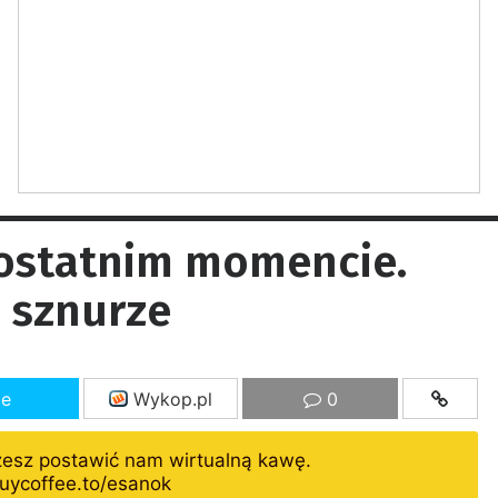
ostatnim momencie.
a sznurze
ze
Wykop.pl
0
żesz postawić nam wirtualną kawę.
uycoffee.to/esanok