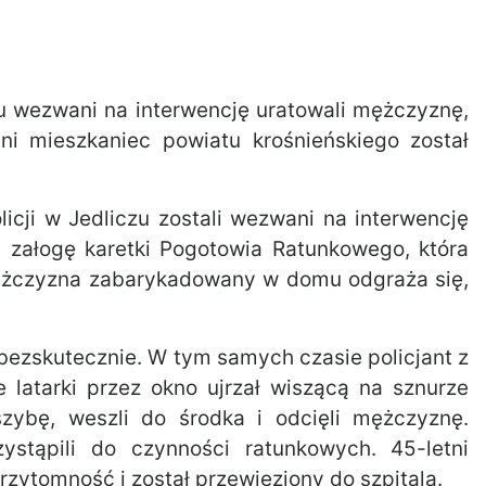
czu wezwani na interwencję uratowali mężczyznę,
ni mieszkaniec powiatu krośnieńskiego został
licji w Jedliczu zostali wezwani na interwencję
li załogę karetki Pogotowia Ratunkowego, która
mężczyzna zabarykadowany w domu odgraża się,
 bezskutecznie. W tym samych czasie policjant z
 latarki przez okno ujrzał wiszącą na sznurze
szybę, weszli do środka i odcięli mężczyznę.
stąpili do czynności ratunkowych. 45-letni
zytomność i został przewieziony do szpitala.