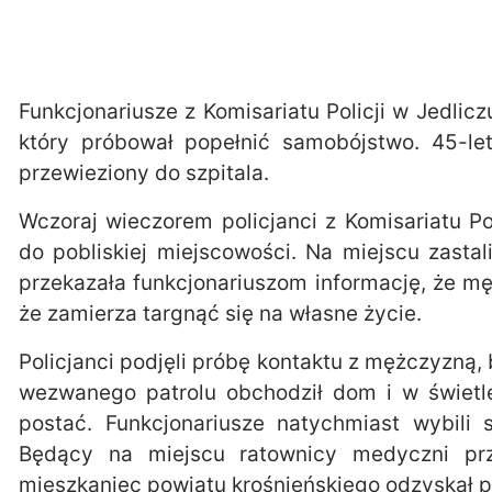
Funkcjonariusze z Komisariatu Policji w Jedli
który próbował popełnić samobójstwo. 45-let
przewieziony do szpitala.
Wczoraj wieczorem policjanci z Komisariatu Po
do pobliskiej miejscowości. Na miejscu zasta
przekazała funkcjonariuszom informację, że 
że zamierza targnąć się na własne życie.
Policjanci podjęli próbę kontaktu z mężczyzną,
wezwanego patrolu obchodził dom i w świetle
postać. Funkcjonariusze natychmiast wybili 
Będący na miejscu ratownicy medyczni przy
mieszkaniec powiatu krośnieńskiego odzyskał pr