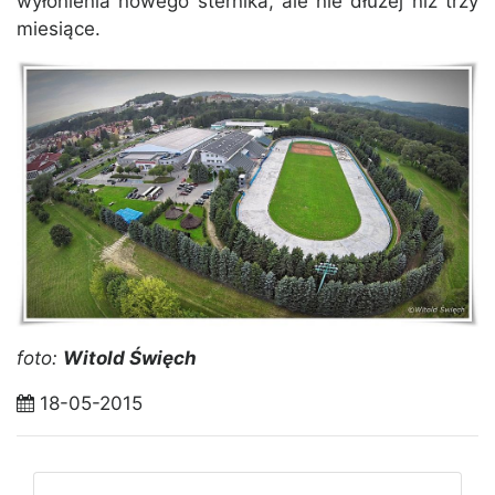
wyłonienia nowego sternika, ale nie dłużej niż trzy
miesiące.
foto:
Witold Święch
18-05-2015