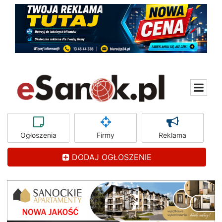
Ogłoszenia
Firmy
Reklama
DODAJ OGŁOSZENIE