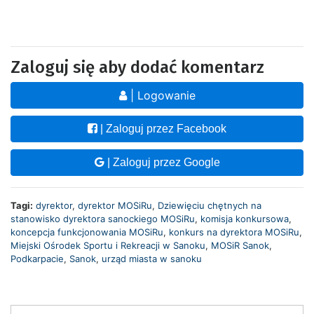
Zaloguj się aby dodać komentarz
| Logowanie
| Zaloguj przez Facebook
| Zaloguj przez Google
Tagi:
dyrektor
,
dyrektor MOSiRu
,
Dziewięciu chętnych na
stanowisko dyrektora sanockiego MOSiRu
,
komisja konkursowa
,
koncepcja funkcjonowania MOSiRu
,
konkurs na dyrektora MOSiRu
,
Miejski Ośrodek Sportu i Rekreacji w Sanoku
,
MOSiR Sanok
,
Podkarpacie
,
Sanok
,
urząd miasta w sanoku