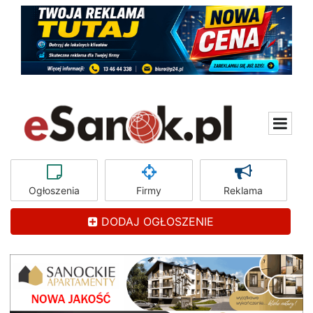
Ogłoszenia
Firmy
Reklama
DODAJ OGŁOSZENIE