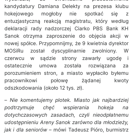
kandydatury Damiana Delekty na prezesa klubu
hokejowego mogłoby nie spotkać się z
entuzjastyczną reakcją magistratu, który według
deklaracji rady nadzorczej Ciarko PBS Bank KH
Sanok otrzyma zaproszenie do objęcia akcji w
nowej spółce. Przypomnijmy, że 9 kwietnia dyrektor
MOSiRu został dyscyplinarnie zwolniony. W
czerwcu w sądzie strony zawarły ugodę i
ostatecznie umowa została rozwiązana za
porozumieniem stron, a miasto wypłaciło byłemu
pracownikowi połowę żądanej kwoty
odszkodowania (około 12 tys. zł).
–
Nie komentujemy plotek. Miasto jak najbardziej
podtrzymuje chęć wspierania hokeja na
dotychczasowych zasadach, czyli nieodpłatnemu
udostępnieniu Areny Sanok zarówno dla młodzieży,
jak i dla seniorów
– mówi Tadeusz Pióro, burmistrz