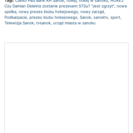
Tagi:
Ciarko PBS Bank KH Sanok
,
hokej
,
hokej w sanoku
,
HOKEJ:
Czy Damian Delekta zostanie prezesem STSu? "Jest zgrzyt"
,
nowa
spółka
,
nowy prezes klubu hokejowego
,
nowy zarząd
,
Podkarpacie
,
prezes klubu hokejowego
,
Sanok
,
sanoktv
,
sport
,
Telewizja Sanok
,
tvsanok
,
urząd miasta w sanoku