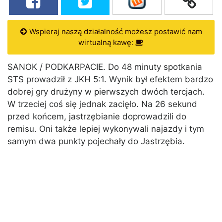
Wspieraj naszą działalność możesz postawić nam
wirtualną kawę:
SANOK / PODKARPACIE. Do 48 minuty spotkania
STS prowadził z JKH 5:1. Wynik był efektem bardzo
dobrej gry drużyny w pierwszych dwóch tercjach.
W trzeciej coś się jednak zacięło. Na 26 sekund
przed końcem, jastrzębianie doprowadzili do
remisu. Oni także lepiej wykonywali najazdy i tym
samym dwa punkty pojechały do Jastrzębia.