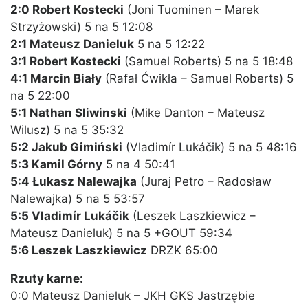
2:0 Robert Kostecki
(Joni Tuominen – Marek
Strzyżowski) 5 na 5 12:08
2:1 Mateusz Danieluk
5 na 5 12:22
3:1 Robert Kostecki
(Samuel Roberts) 5 na 5 18:48
4:1 Marcin Biały
(Rafał Ćwikła – Samuel Roberts) 5
na 5 22:00
5:1 Nathan Sliwinski
(Mike Danton – Mateusz
Wilusz) 5 na 5 35:32
5:2 Jakub Gimiński
(Vladimír Lukáčik) 5 na 5 48:16
5:3 Kamil Górny
5 na 4 50:41
5:4 Łukasz Nalewajka
(Juraj Petro – Radosław
Nalewajka) 5 na 5 53:57
5:5 Vladimír Lukáčik
(Leszek Laszkiewicz –
Mateusz Danieluk) 5 na 5 +GOUT 59:34
5:6 Leszek Laszkiewicz
DRZK 65:00
Rzuty karne:
0:0 Mateusz Danieluk – JKH GKS Jastrzębie