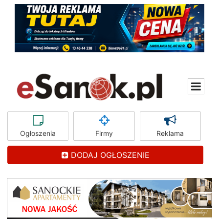
Ogłoszenia
Firmy
Reklama
DODAJ OGŁOSZENIE