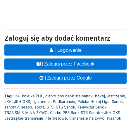
Zaloguj się aby dodać komentarz
| Logowanie
| Zaloguj przez Facebook
| Zaloguj przez Google
Tagi:
24. kolejka PHL
,
ciarko pbs bank sts sanok
,
hokej
,
jastrzębie
,
JKH
,
JKH GKS
,
liga
,
mecz
,
Podkarpacie
,
Polska Hokej Liga
,
Sanok
,
sanoktv
,
sezon
,
sport
,
STS
,
STS Sanok
,
Telewizja Sanok
,
TRANSMISJA NA ŻYWO: Ciarko PBS Bank STS Sanok - JKH GKS
Jastrzębie transmisje internetowe
,
transmisje na żywo
,
tvsanok