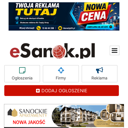
Ogłoszenia
Firmy
Reklama
DODAJ OGŁOSZENIE