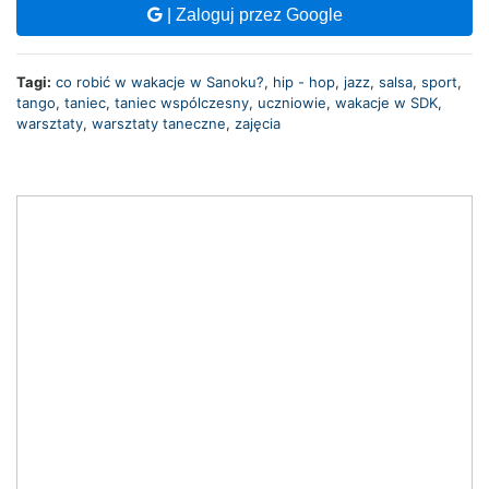
| Zaloguj przez Google
Tagi:
co robić w wakacje w Sanoku?
,
hip - hop
,
jazz
,
salsa
,
sport
,
tango
,
taniec
,
taniec wspólczesny
,
uczniowie
,
wakacje w SDK
,
warsztaty
,
warsztaty taneczne
,
zajęcia