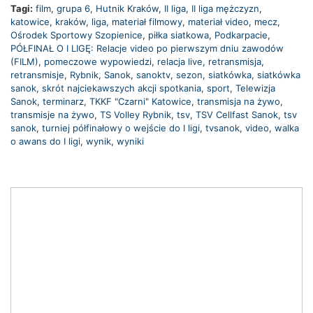
Tagi:
film
,
grupa 6
,
Hutnik Kraków
,
II liga
,
II liga mężczyzn
,
katowice
,
kraków
,
liga
,
materiał filmowy
,
materiał video
,
mecz
,
Ośrodek Sportowy Szopienice
,
piłka siatkowa
,
Podkarpacie
,
PÓŁFINAŁ O I LIGĘ: Relacje video po pierwszym dniu zawodów
(FILM)
,
pomeczowe wypowiedzi
,
relacja live
,
retransmisja
,
retransmisje
,
Rybnik
,
Sanok
,
sanoktv
,
sezon
,
siatkówka
,
siatkówka
sanok
,
skrót najciekawszych akcji spotkania
,
sport
,
Telewizja
Sanok
,
terminarz
,
TKKF "Czarni" Katowice
,
transmisja na żywo
,
transmisje na żywo
,
TS Volley Rybnik
,
tsv
,
TSV Cellfast Sanok
,
tsv
sanok
,
turniej półfinałowy o wejście do I ligi
,
tvsanok
,
video
,
walka
o awans do I ligi
,
wynik
,
wyniki