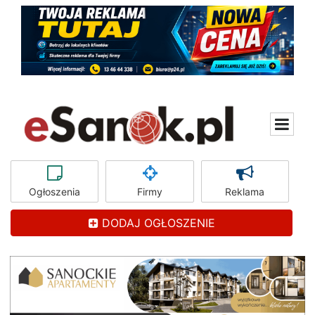
Ogłoszenia
Firmy
Reklama
DODAJ OGŁOSZENIE