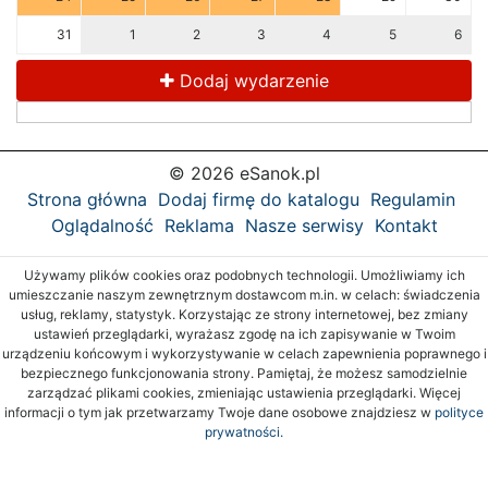
31
1
2
3
4
5
6
Dodaj wydarzenie
© 2026 eSanok.pl
Strona główna
Dodaj firmę do katalogu
Regulamin
Oglądalność
Reklama
Nasze serwisy
Kontakt
Używamy plików cookies oraz podobnych technologii. Umożliwiamy ich
umieszczanie naszym zewnętrznym dostawcom m.in. w celach: świadczenia
usług, reklamy, statystyk. Korzystając ze strony internetowej, bez zmiany
ustawień przeglądarki, wyrażasz zgodę na ich zapisywanie w Twoim
urządzeniu końcowym i wykorzystywanie w celach zapewnienia poprawnego i
bezpiecznego funkcjonowania strony. Pamiętaj, że możesz samodzielnie
zarządzać plikami cookies, zmieniając ustawienia przeglądarki. Więcej
informacji o tym jak przetwarzamy Twoje dane osobowe znajdziesz w
polityce
prywatności.