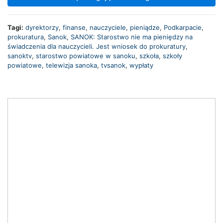
Tagi:
dyrektorzy
,
finanse
,
nauczyciele
,
pieniądze
,
Podkarpacie
,
prokuratura
,
Sanok
,
SANOK: Starostwo nie ma pieniędzy na
świadczenia dla nauczycieli. Jest wniosek do prokuratury
,
sanoktv
,
starostwo powiatowe w sanoku
,
szkoła
,
szkoły
powiatowe
,
telewizja sanoka
,
tvsanok
,
wypłaty