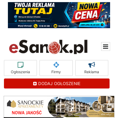
Ogłoszenia
Firmy
Reklama
DODAJ OGŁOSZENIE