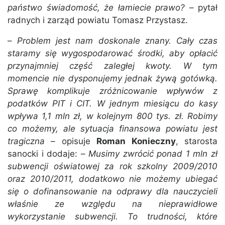
państwo świadomość, że łamiecie prawo?
– pytał
radnych i zarząd powiatu Tomasz Przystasz.
–
Problem jest nam doskonale znany. Cały czas
staramy się wygospodarować środki, aby opłacić
przynajmniej część zaległej kwoty. W tym
momencie nie dysponujemy jednak żywą gotówką.
Sprawę komplikuje zróżnicowanie wpływów z
podatków PIT i CIT. W jednym miesiącu do kasy
wpływa 1,1 mln zł, w kolejnym 800 tys. zł. Robimy
co możemy, ale sytuacja finansowa powiatu jest
tragiczna
– opisuje
Roman Konieczny
, starosta
sanocki i dodaje: –
Musimy zwrócić ponad 1 mln zł
subwencji oświatowej za rok szkolny 2009/2010
oraz 2010/2011, dodatkowo nie możemy ubiegać
się o dofinansowanie na odprawy dla nauczycieli
właśnie ze względu na nieprawidłowe
wykorzystanie subwencji. To trudności, które