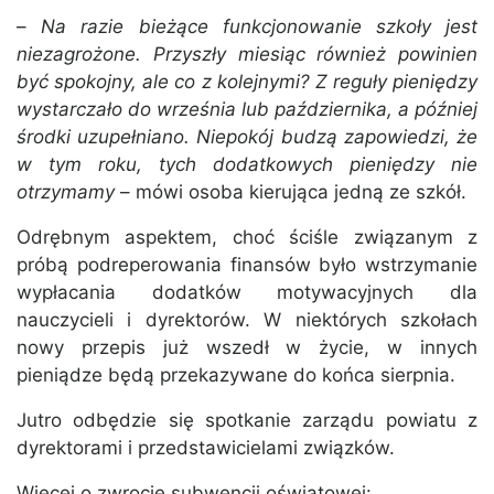
–
Na razie bieżące funkcjonowanie szkoły jest
niezagrożone. Przyszły miesiąc również powinien
być spokojny, ale co z kolejnymi? Z reguły pieniędzy
wystarczało do września lub października, a później
środki uzupełniano. Niepokój budzą zapowiedzi, że
w tym roku, tych dodatkowych pieniędzy nie
otrzymamy
– mówi osoba kierująca jedną ze szkół.
Odrębnym aspektem, choć ściśle związanym z
próbą podreperowania finansów było wstrzymanie
wypłacania dodatków motywacyjnych dla
nauczycieli i dyrektorów. W niektórych szkołach
nowy przepis już wszedł w życie, w innych
pieniądze będą przekazywane do końca sierpnia.
Jutro odbędzie się spotkanie zarządu powiatu z
dyrektorami i przedstawicielami związków.
Więcej o zwrocie subwencji oświatowej: