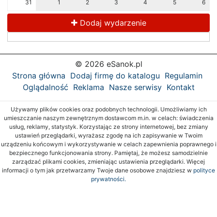
31
1
2
3
4
5
6
Dodaj wydarzenie
© 2026 eSanok.pl
Strona główna
Dodaj firmę do katalogu
Regulamin
Oglądalność
Reklama
Nasze serwisy
Kontakt
Używamy plików cookies oraz podobnych technologii. Umożliwiamy ich
umieszczanie naszym zewnętrznym dostawcom m.in. w celach: świadczenia
usług, reklamy, statystyk. Korzystając ze strony internetowej, bez zmiany
ustawień przeglądarki, wyrażasz zgodę na ich zapisywanie w Twoim
urządzeniu końcowym i wykorzystywanie w celach zapewnienia poprawnego i
bezpiecznego funkcjonowania strony. Pamiętaj, że możesz samodzielnie
zarządzać plikami cookies, zmieniając ustawienia przeglądarki. Więcej
informacji o tym jak przetwarzamy Twoje dane osobowe znajdziesz w
polityce
prywatności.