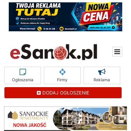
Ogłoszenia
Firmy
Reklama
DODAJ OGŁOSZENIE