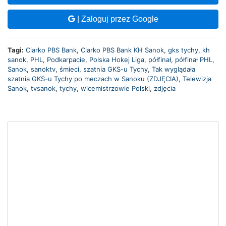
| Zaloguj przez Google
Tagi:
Ciarko PBS Bank
,
Ciarko PBS Bank KH Sanok
,
gks tychy
,
kh
sanok
,
PHL
,
Podkarpacie
,
Polska Hokej Liga
,
półfinał
,
półfinał PHL
,
Sanok
,
sanoktv
,
śmieci
,
szatnia GKS-u Tychy
,
Tak wyglądała
szatnia GKS-u Tychy po meczach w Sanoku (ZDJĘCIA)
,
Telewizja
Sanok
,
tvsanok
,
tychy
,
wicemistrzowie Polski
,
zdjęcia