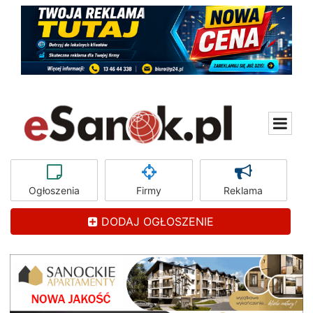
Ogłoszenia
Firmy
Reklama
DODAJ OGŁOSZENIE