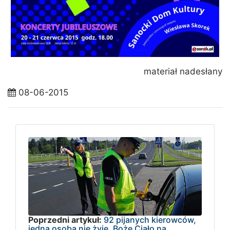
materiał nadesłany
08-06-2015
Poprzedni artykuł:
92 pijanych kierowców,
jedna osoba nie żyje. Boże Ciało na