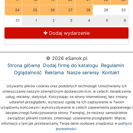
24
25
26
27
28
29
30
31
1
2
3
4
5
6
Dodaj wydarzenie
© 2026 eSanok.pl
Strona główna
Dodaj firmę do katalogu
Regulamin
Oglądalność
Reklama
Nasze serwisy
Kontakt
Używamy plików cookies oraz podobnych technologii. Umożliwiamy ich
umieszczanie naszym zewnętrznym dostawcom m.in. w celach: świadczenia
usług, reklamy, statystyk. Korzystając ze strony internetowej, bez zmiany
ustawień przeglądarki, wyrażasz zgodę na ich zapisywanie w Twoim
urządzeniu końcowym i wykorzystywanie w celach zapewnienia poprawnego i
bezpiecznego funkcjonowania strony. Pamiętaj, że możesz samodzielnie
zarządzać plikami cookies, zmieniając ustawienia przeglądarki. Więcej
informacji o tym jak przetwarzamy Twoje dane osobowe znajdziesz w
polityce
prywatności.