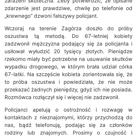
zarazem skuteczna. Żeby potwierdzić, że opisane
zdarzenie jest prawdziwe, chwilę po telefonie od
„krewnego” dzwoni fałszywy policjant.
Wczoraj na terenie Zagórza doszło do próby
oszustwa tą metodą. Do 67-letniej kobiety
zadzwonił mężczyzna podający się za policjanta i
usiłował wyłudzić 20 tysięcy złotych. Pieniądze
rzekomo miały być potrzebne na usuwanie skutków
wypadku drogowego, w którym brała udział córka
67-latki. Na szczęście kobieta zorientowała się, że
to próba oszustwa i powiedziała, że nie może
przekazać żadnych pieniędzy, gdyż ich nie posiada.
Rozmówca rozłączył się i więcej nie zadzwonił.
Policjanci apelują o ostrożność i rozwagę w
kontaktach z nieznajomymi, którzy przychodzą do
nas, bądź telefonują, podając się za członków
rodziny lub znajomych. Prosimy o czujność i