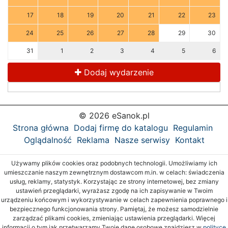
17
18
19
20
21
22
23
24
25
26
27
28
29
30
31
1
2
3
4
5
6
Dodaj wydarzenie
© 2026 eSanok.pl
Strona główna
Dodaj firmę do katalogu
Regulamin
Oglądalność
Reklama
Nasze serwisy
Kontakt
Używamy plików cookies oraz podobnych technologii. Umożliwiamy ich
umieszczanie naszym zewnętrznym dostawcom m.in. w celach: świadczenia
usług, reklamy, statystyk. Korzystając ze strony internetowej, bez zmiany
ustawień przeglądarki, wyrażasz zgodę na ich zapisywanie w Twoim
urządzeniu końcowym i wykorzystywanie w celach zapewnienia poprawnego i
bezpiecznego funkcjonowania strony. Pamiętaj, że możesz samodzielnie
zarządzać plikami cookies, zmieniając ustawienia przeglądarki. Więcej
informacji o tym jak przetwarzamy Twoje dane osobowe znajdziesz w
polityce