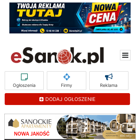
Ogłoszenia
Firmy
Reklama
DODAJ OGŁOSZENIE