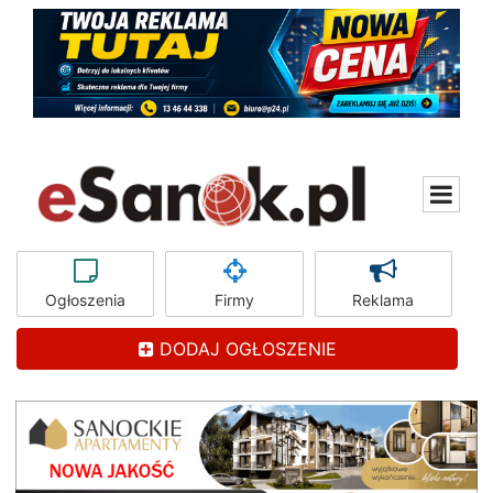
Ogłoszenia
Firmy
Reklama
DODAJ OGŁOSZENIE