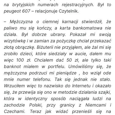
na brytyjskich numerach rejestracyjnych. Był to
peugeot 607
– relacjonuje Czytelnik.
–
Mężczyzna o ciemnej karnacji stwierdził, że
paliwo mu się kończy, a karta bankomatowa nie
działa. Był dobrze ubrany. Pokazał mi swoją
wizytówkę i w zamian za pożyczkę chciał przekazać
złotą obrączkę. Biżuterii nie przyjąłem, ale żal mi się
zrobiło dzieci, które siedziały w aucie, dałem mu
więc 100 zł. Chciałem dać 50 zł, ale tylko taki
banknot miałem w portfelu. Umówiliśmy się, że
mężczyzna podrzuci mi pieniądze , bo wziął ode
mnie numer telefonu. Tak się jednak nie stało.
Wrzuciłem więc to nazwisko do Internetu i okazało
się, że przewija się ono w metodzie działania szajki,
która w identyczny sposób naciągała ludzi na
zachodzie Polski, przy granicy z Niemcami i
Czechami. Teraz jak widać przenieśli się na