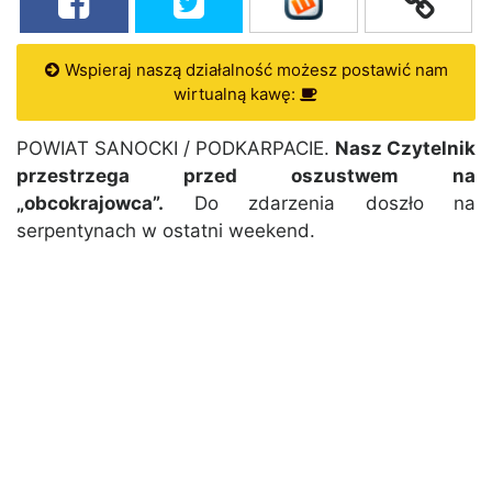
Wspieraj naszą działalność możesz postawić nam
wirtualną kawę:
POWIAT SANOCKI / PODKARPACIE.
Nasz Czytelnik
przestrzega przed oszustwem na
„obcokrajowca”.
Do zdarzenia doszło na
serpentynach w ostatni weekend.