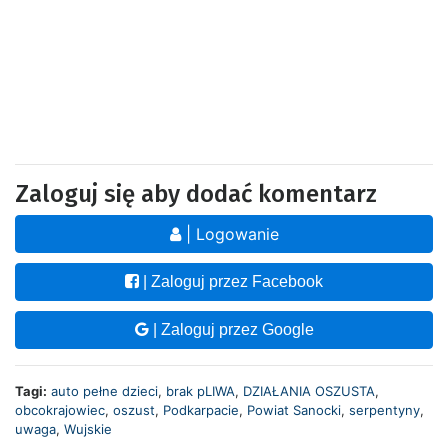
Zaloguj się aby dodać komentarz
| Logowanie
| Zaloguj przez Facebook
| Zaloguj przez Google
Tagi:
auto pełne dzieci
,
brak pLIWA
,
DZIAŁANIA OSZUSTA
,
obcokrajowiec
,
oszust
,
Podkarpacie
,
Powiat Sanocki
,
serpentyny
,
uwaga
,
Wujskie