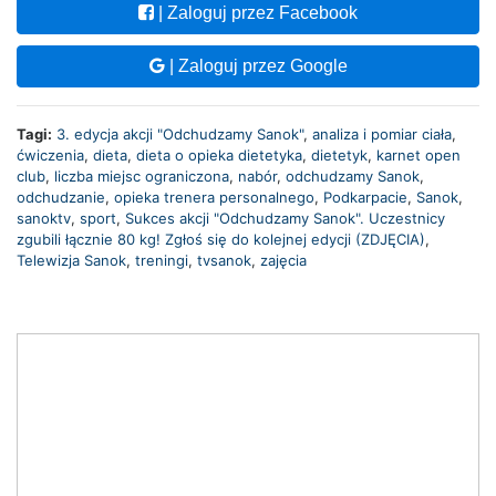
| Zaloguj przez Facebook
| Zaloguj przez Google
Tagi:
3. edycja akcji "Odchudzamy Sanok"
,
analiza i pomiar ciała
,
ćwiczenia
,
dieta
,
dieta o opieka dietetyka
,
dietetyk
,
karnet open
club
,
liczba miejsc ograniczona
,
nabór
,
odchudzamy Sanok
,
odchudzanie
,
opieka trenera personalnego
,
Podkarpacie
,
Sanok
,
sanoktv
,
sport
,
Sukces akcji "Odchudzamy Sanok". Uczestnicy
zgubili łącznie 80 kg! Zgłoś się do kolejnej edycji (ZDJĘCIA)
,
Telewizja Sanok
,
treningi
,
tvsanok
,
zajęcia