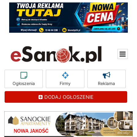
Ogłoszenia
Firmy
Reklama
DODAJ OGŁOSZENIE