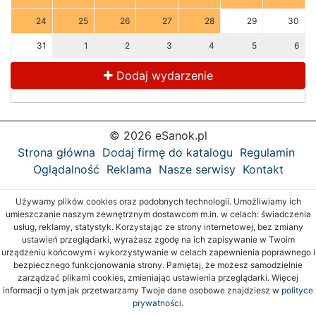
24
25
26
27
28
29
30
31
1
2
3
4
5
6
Dodaj wydarzenie
© 2026 eSanok.pl
Strona główna
Dodaj firmę do katalogu
Regulamin
Oglądalność
Reklama
Nasze serwisy
Kontakt
Używamy plików cookies oraz podobnych technologii. Umożliwiamy ich
umieszczanie naszym zewnętrznym dostawcom m.in. w celach: świadczenia
usług, reklamy, statystyk. Korzystając ze strony internetowej, bez zmiany
ustawień przeglądarki, wyrażasz zgodę na ich zapisywanie w Twoim
urządzeniu końcowym i wykorzystywanie w celach zapewnienia poprawnego i
bezpiecznego funkcjonowania strony. Pamiętaj, że możesz samodzielnie
zarządzać plikami cookies, zmieniając ustawienia przeglądarki. Więcej
informacji o tym jak przetwarzamy Twoje dane osobowe znajdziesz w
polityce
prywatności.