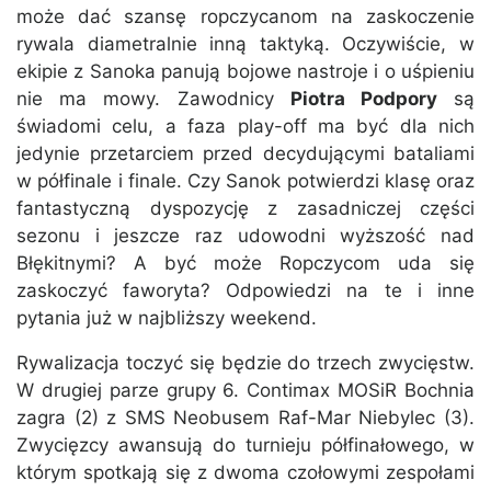
może dać szansę ropczycanom na zaskoczenie
rywala diametralnie inną taktyką. Oczywiście, w
ekipie z Sanoka panują bojowe nastroje i o uśpieniu
nie ma mowy. Zawodnicy
Piotra Podpory
są
świadomi celu, a faza play-off ma być dla nich
jedynie przetarciem przed decydującymi bataliami
w półfinale i finale. Czy Sanok potwierdzi klasę oraz
fantastyczną dyspozycję z zasadniczej części
sezonu i jeszcze raz udowodni wyższość nad
Błękitnymi? A być może Ropczycom uda się
zaskoczyć faworyta? Odpowiedzi na te i inne
pytania już w najbliższy weekend.
Rywalizacja toczyć się będzie do trzech zwycięstw.
W drugiej parze grupy 6. Contimax MOSiR Bochnia
zagra (2) z SMS Neobusem Raf-Mar Niebylec (3).
Zwycięzcy awansują do turnieju półfinałowego, w
którym spotkają się z dwoma czołowymi zespołami