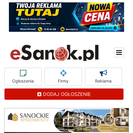
Ogłoszenia
Firmy
Reklama
DODAJ OGŁOSZENIE