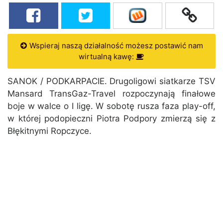
Wspieraj naszą działalność możesz postawić nam
wirtualną kawę:
SANOK / PODKARPACIE. Drugoligowi siatkarze TSV
Mansard TransGaz-Travel rozpoczynają finałowe
boje w walce o I ligę. W sobotę rusza faza play-off,
w której podopieczni Piotra Podpory zmierzą się z
Błękitnymi Ropczyce.