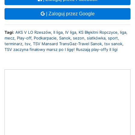
| Zaloguj przez Google
Tagi:
AKS V LO Rzeszów
,
II liga
,
IV liga
,
KS Błękitni Ropczyce
,
liga
,
mecz
,
Play-off
,
Podkarpacie
,
Sanok
,
sezon
,
siatkówka
,
sport
,
terminarz
,
tsv
,
TSV Mansard TransGaz-Travel Sanok
,
tsv sanok
,
TSV zaczyna finałowy marsz po I ligę! Ruszają play-offy II ligi