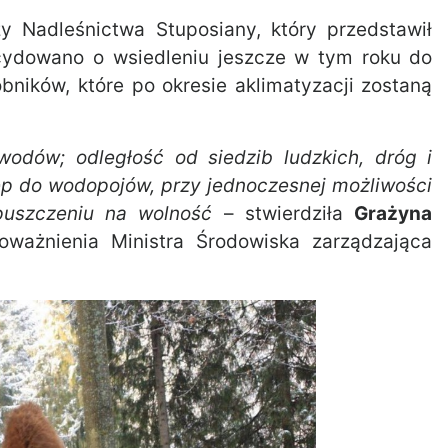
zy Nadleśnictwa Stuposiany, który przedstawił
decydowano o wsiedleniu jeszcze w tym roku do
obników, które po okresie aklimatyzacji zostaną
odów; odległość od siedzib ludzkich, dróg i
ęp do wodopojów, przy jednoczesnej możliwości
puszczeniu na wolność
– stwierdziła
Grażyna
oważnienia Ministra Środowiska zarządzająca