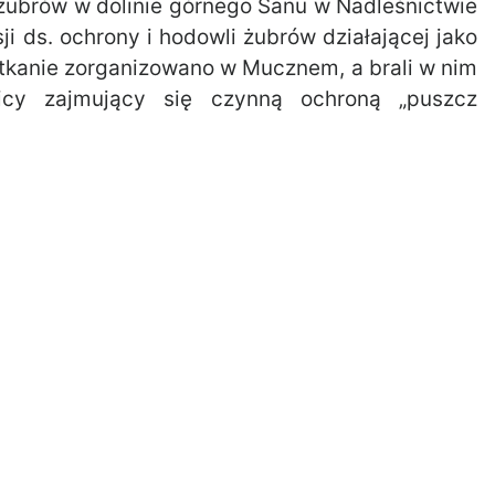
żubrów w dolinie górnego Sanu w Nadleśnictwie
i ds. ochrony i hodowli żubrów działającej jako
tkanie zorganizowano w Mucznem, a brali w nim
nicy zajmujący się czynną ochroną „puszcz