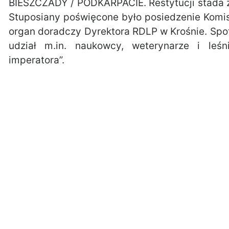
BIESZCZADY / PODKARPACIE. Restytucji stada 
Stuposiany poświęcone było posiedzenie Komisj
organ doradczy Dyrektora RDLP w Krośnie. Spo
udział m.in. naukowcy, weterynarze i leś
imperatora”.