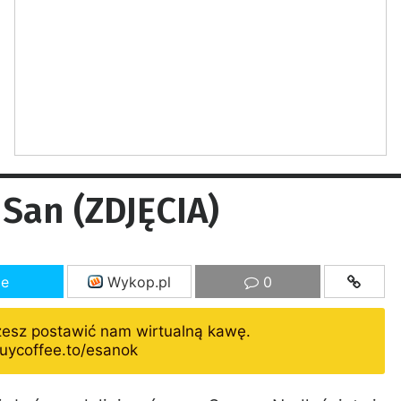
San (ZDJĘCIA)
ze
Wykop.pl
0
żesz postawić nam wirtualną kawę.
uycoffee.to/esanok