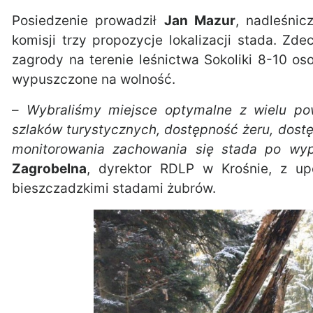
Posiedzenie prowadził
Jan Mazur
, nadleśnic
komisji trzy propozycje lokalizacji stada. Z
zagrody na terenie leśnictwa Sokoliki 8-10 os
wypuszczone na wolność.
–
Wybraliśmy miejsce optymalne z wielu pow
szlaków turystycznych, dostępność żeru, dost
monitorowania zachowania się stada po wy
Zagrobelna
, dyrektor RDLP w Krośnie, z up
bieszczadzkimi stadami żubrów.