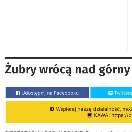
Żubry wrócą nad górny 
Udostępnij na Facebooku
Twitter
Wspieraj naszą działalność, mo
KAWA: https://b