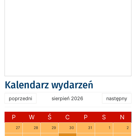
Kalendarz wydarzeń
poprzedni
sierpień 2026
następny
P
W
Ś
C
P
S
N
27
28
29
30
31
1
2