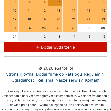
3
4
5
6
7
8
9
10
11
12
13
14
15
16
17
18
19
20
21
22
23
24
25
26
27
28
29
30
31
1
2
3
4
5
6
Dodaj wydarzenie
© 2026 eSanok.pl
Strona główna
Dodaj firmę do katalogu
Regulamin
Oglądalność
Reklama
Nasze serwisy
Kontakt
Używamy plików cookies oraz podobnych technologii. Umożliwiamy ich
umieszczanie naszym zewnętrznym dostawcom m.in. w celach: świadczenia
usług, reklamy, statystyk. Korzystając ze strony internetowej, bez zmiany
ustawień przeglądarki, wyrażasz zgodę na ich zapisywanie w Twoim
urządzeniu końcowym i wykorzystywanie w celach zapewnienia poprawnego i