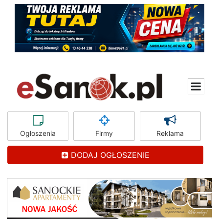
Ogłoszenia
Firmy
Reklama
DODAJ OGŁOSZENIE