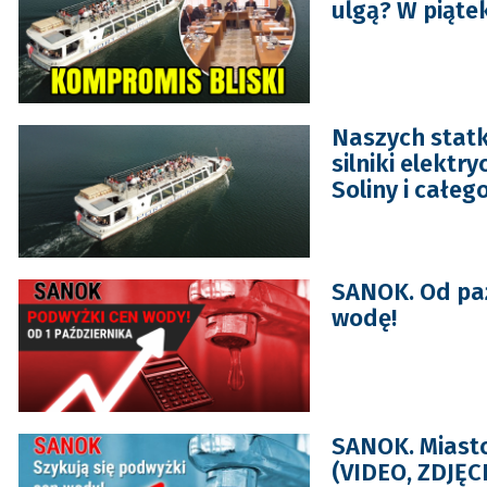
ulgą? W piąte
Naszych statk
silniki elektr
Soliny i całeg
SANOK. Od paź
wodę!
SANOK. Miast
(VIDEO, ZDJĘC