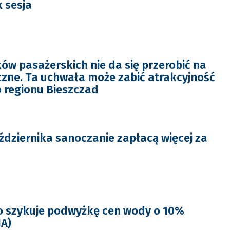
k sesja
ów pasażerskich nie da się przerobić na
yczne. Ta uchwała może zabić atrakcyjność
o regionu Bieszczad
dziernika sanoczanie zapłacą więcej za
o szykuje podwyżkę cen wody o 10%
IA)