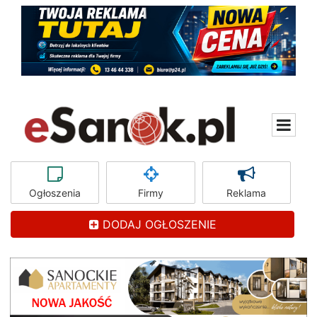
Ogłoszenia
Firmy
Reklama
DODAJ OGŁOSZENIE