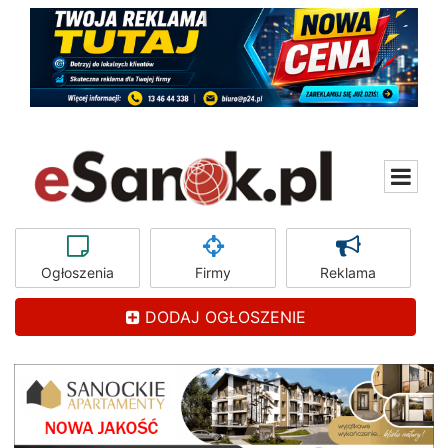
Ogłoszenia
Firmy
Reklama
DODAJ OGŁOSZENIE