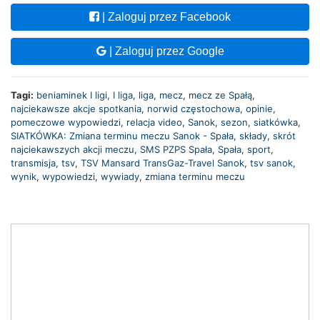
| Zaloguj przez Facebook
| Zaloguj przez Google
Tagi:
beniaminek I ligi
,
I liga
,
liga
,
mecz
,
mecz ze Spałą
,
najciekawsze akcje spotkania
,
norwid częstochowa
,
opinie
,
pomeczowe wypowiedzi
,
relacja video
,
Sanok
,
sezon
,
siatkówka
,
SIATKÓWKA: Zmiana terminu meczu Sanok - Spała
,
składy
,
skrót
najciekawszych akcji meczu
,
SMS PZPS Spała
,
Spała
,
sport
,
transmisja
,
tsv
,
TSV Mansard TransGaz-Travel Sanok
,
tsv sanok
,
wynik
,
wypowiedzi
,
wywiady
,
zmiana terminu meczu