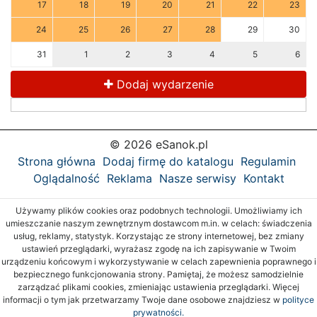
17
18
19
20
21
22
23
24
25
26
27
28
29
30
31
1
2
3
4
5
6
Dodaj wydarzenie
© 2026 eSanok.pl
Strona główna
Dodaj firmę do katalogu
Regulamin
Oglądalność
Reklama
Nasze serwisy
Kontakt
Używamy plików cookies oraz podobnych technologii. Umożliwiamy ich
umieszczanie naszym zewnętrznym dostawcom m.in. w celach: świadczenia
usług, reklamy, statystyk. Korzystając ze strony internetowej, bez zmiany
ustawień przeglądarki, wyrażasz zgodę na ich zapisywanie w Twoim
urządzeniu końcowym i wykorzystywanie w celach zapewnienia poprawnego i
bezpiecznego funkcjonowania strony. Pamiętaj, że możesz samodzielnie
zarządzać plikami cookies, zmieniając ustawienia przeglądarki. Więcej
informacji o tym jak przetwarzamy Twoje dane osobowe znajdziesz w
polityce
prywatności.