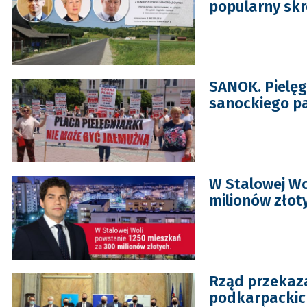
popularny skr
SANOK. Pielęg
sanockiego pa
W Stalowej Wo
milionów złot
Rząd przekaza
podkarpackich