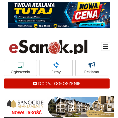
Ogłoszenia
Firmy
Reklama
DODAJ OGŁOSZENIE