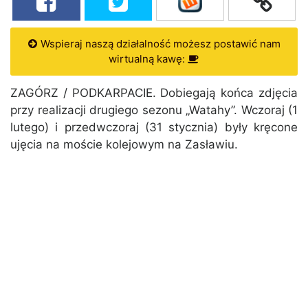
Wspieraj naszą działalność możesz postawić nam
wirtualną kawę:
ZAGÓRZ / PODKARPACIE. Dobiegają końca zdjęcia
przy realizacji drugiego sezonu „Watahy”. Wczoraj (1
lutego) i przedwczoraj (31 stycznia) były kręcone
ujęcia na moście kolejowym na Zasławiu.