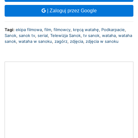
| Zaloguj przez Google
Tagi:
ekipa filmowa
,
film
,
filmowcy
,
kręcą watahę
,
Podkarpacie
,
Sanok
,
sanok tv
,
serial
,
Telewizja Sanok
,
tv sanok
,
wataha
,
wataha
sanok
,
wataha w sanoku
,
zagórz
,
zdjęcia
,
zdjęcia w sanoku