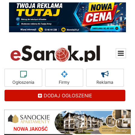
Ogłoszenia
Firmy
Reklama
DODAJ OGŁOSZENIE