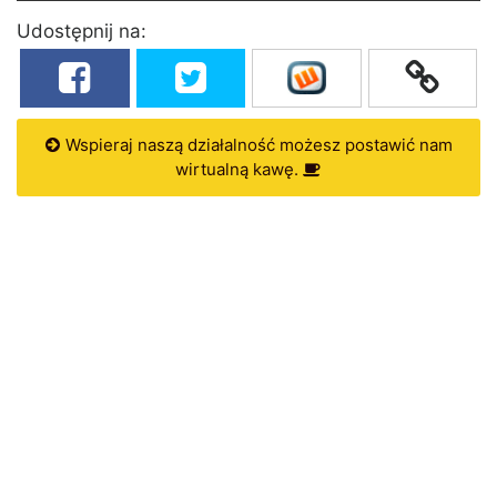
Udostępnij na:
Wspieraj naszą działalność możesz postawić nam
wirtualną kawę.