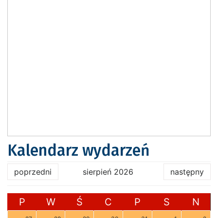
Kalendarz wydarzeń
poprzedni
sierpień 2026
następny
P
W
Ś
C
P
S
N