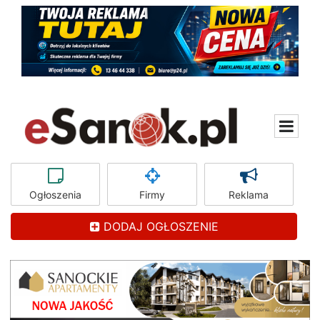
Ogłoszenia
Firmy
Reklama
DODAJ OGŁOSZENIE