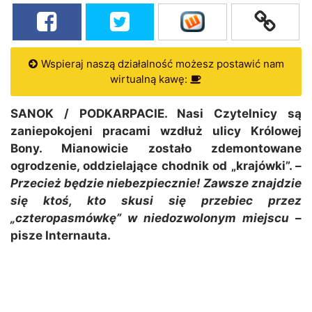
Wspieraj naszą działalność możesz postawić nam
wirtualną kawę:
SANOK / PODKARPACIE. Nasi Czytelnicy są
zaniepokojeni pracami wzdłuż ulicy Królowej
Bony. Mianowicie zostało zdemontowane
ogrodzenie, oddzielające chodnik od „krajówki”. –
Przecież będzie niebezpiecznie! Zawsze znajdzie
się ktoś, kto skusi się przebiec przez
„czteropasmówkę” w niedozwolonym miejscu
–
pisze Internauta.