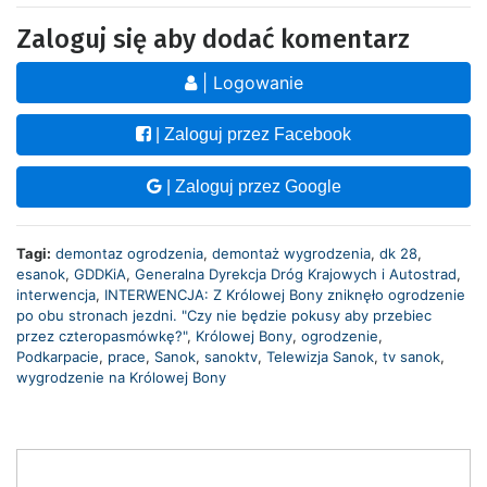
Zaloguj się aby dodać komentarz
| Logowanie
| Zaloguj przez Facebook
| Zaloguj przez Google
Tagi:
demontaz ogrodzenia
,
demontaż wygrodzenia
,
dk 28
,
esanok
,
GDDKiA
,
Generalna Dyrekcja Dróg Krajowych i Autostrad
,
interwencja
,
INTERWENCJA: Z Królowej Bony zniknęło ogrodzenie
po obu stronach jezdni. "Czy nie będzie pokusy aby przebiec
przez czteropasmówkę?"
,
Królowej Bony
,
ogrodzenie
,
Podkarpacie
,
prace
,
Sanok
,
sanoktv
,
Telewizja Sanok
,
tv sanok
,
wygrodzenie na Królowej Bony