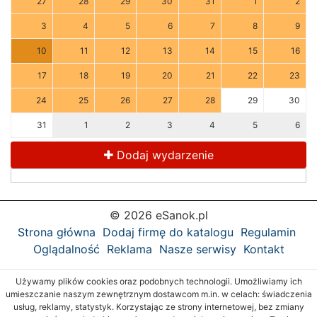
27
28
29
30
31
1
2
3
4
5
6
7
8
9
10
11
12
13
14
15
16
17
18
19
20
21
22
23
24
25
26
27
28
29
30
31
1
2
3
4
5
6
Dodaj wydarzenie
© 2026 eSanok.pl
Strona główna
Dodaj firmę do katalogu
Regulamin
Oglądalność
Reklama
Nasze serwisy
Kontakt
Używamy plików cookies oraz podobnych technologii. Umożliwiamy ich
umieszczanie naszym zewnętrznym dostawcom m.in. w celach: świadczenia
usług, reklamy, statystyk. Korzystając ze strony internetowej, bez zmiany